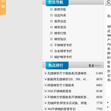
栏目导航
新闻导航
信息列表
双
推荐信息
锅
钢管资讯
这
钢管行情
钢
钢管知识
产
内
不锈钢管专栏
将
合金钢管专栏
降
锅炉钢管专栏
昨
挺
热点排行
更多>>>>
降
跌
无缝钢管尺寸规格表|无缝钢管…
11401
也
船舶用无缝钢管320、360、41…
8670
将
焊接钢管尺寸规格表
8463
316L不锈钢密度表
8149
不锈钢方管规格表|不锈钢矩形…
8030
无锡焊管/焊管水压试验、焊缝…
7778
304不锈钢的密度常识
7763