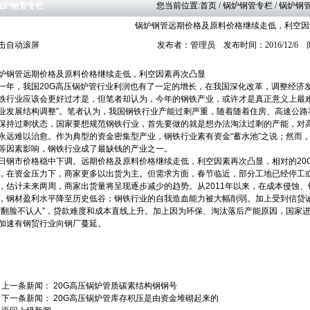
锅炉钢管专栏
您当前位置:
首页
/ 锅炉钢管专栏 / 锅
锅炉钢管远期价格及原料价格继续走低，利空因
击自动滚屏
发布者：管理员 发布时间：2016/12/6
炉钢管远期价格及原料价格继续走低，利空因素再次凸显
一年，我国20G高压锅炉管行业利润也有了一定的增长，在我国深化改革，调整经济发
铁行业应该会更好过才是，但笔者却认为，今年的钢铁产业，或许才是真正意义上最难
业发展结构调整”。笔者认为，我国钢铁行业产能过剩严重，随着随着住房、高速公路
保持过剩状态，国家要想规范钢铁行业，首先要做的就是想办法淘汰过剩的产能，对
永远难以治愈。作为典型的资金密集型产业，钢铁行业素有资金“蓄水池”之说；然而
等因素影响，钢铁行业成了最缺钱的产业之一。
日钢市价格稳中下调。远期价格及原料价格继续走低，利空因素再次凸显，相对的20
，在资金压力下，商家更多以出货为主。但需求方面，春节临近，部分工地已经停工
，估计未来两周，商家出货量将呈现逐步减少的趋势。从2011年以来，在成本侵蚀
，钢材盈利水平降至历史低谷；钢铁行业的自我造血能力被大幅削弱。加上受到信贷
“翻脸不认人”，贷款难度和成本直线上升。加上因为环保、淘汰落后产能原因，国家
加速有钢贸行业向钢厂蔓延。
上一条新闻：
20G高压锅炉管质碳素结构钢钢号
下一条新闻：
20G高压锅炉管库存积压是由资金堆砌起来的