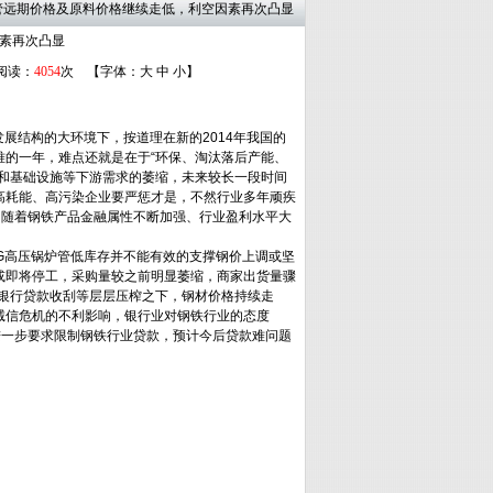
炉钢管远期价格及原料价格继续走低，利空因素再次凸显
素再次凸显
 阅读：
4054
次 【字体：
大
中
小
】
展结构的大环境下，按道理在新的2014年我国的
的一年，难点还就是在于“环保、淘汰落后产能、
和基础设施等下游需求的萎缩，未来较长一段时间
高耗能、高污染企业要严惩才是，不然行业多年顽疾
，随着钢铁产品金融属性不断加强、行业盈利水平大
G高压锅炉管低库存并不能有效的支撑钢价上调或坚
或即将停工，采购量较之前明显萎缩，商家出货量骤
、银行贷款收刮等层层压榨之下，钢材价格持续走
诚信危机的不利影响，银行业对钢铁行业的态度
进一步要求限制钢铁行业贷款，预计今后贷款难问题